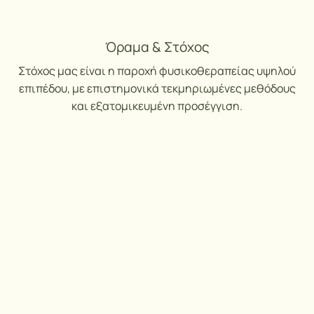
Όραμα & Στόχος
Στόχος μας είναι η παροχή φυσικοθεραπείας υψηλού
επιπέδου, με επιστημονικά τεκμηριωμένες μεθόδους
και εξατομικευμένη προσέγγιση.
Αντιμετωπίζουμε με συνέπεια και εμπειρία σύνθετα
περιστατικά, όπως χρόνιο πόνο, αποτυχημένες
θεραπείες ή κινησιοφοβία.
Ταυτόχρονα, στεκόμαστε δίπλα σε κάθε άνθρωπο που
αναζητά ποιοτικές και αξιόπιστες υπηρεσίες υγείας, με
σεβασμό και πραγματικό ενδιαφέρον.
Η Φιλοσοφία μας
Evidence-based practice: εφαρμόζουμε μεθόδους
που στηρίζονται στη σύγχρονη επιστημονική γνώση.
Εξατομίκευση: κάθε πρόγραμμα προσαρμόζεται