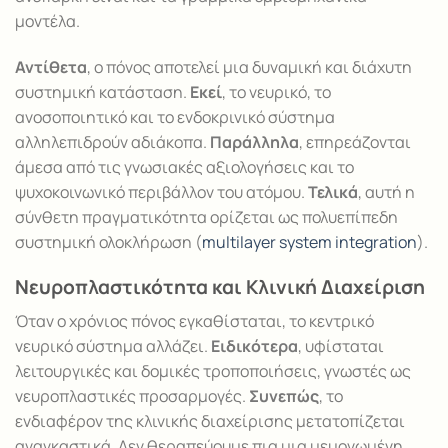
μοντέλα.
Αντίθετα
, ο πόνος αποτελεί μια δυναμική και διάχυτη
συστημική κατάσταση.
Εκεί
, το νευρικό, το
ανοσοποιητικό και το ενδοκρινικό σύστημα
αλληλεπιδρούν αδιάκοπα.
Παράλληλα
, επηρεάζονται
άμεσα από τις γνωσιακές αξιολογήσεις και το
ψυχοκοινωνικό περιβάλλον του ατόμου.
Τελικά
, αυτή η
σύνθετη πραγματικότητα ορίζεται ως πολυεπίπεδη
συστημική ολοκλήρωση (
multilayer system integration
).
Νευροπλαστικότητα και Κλινική Διαχείριση
Όταν ο χρόνιος πόνος εγκαθίσταται, το κεντρικό
νευρικό σύστημα αλλάζει.
Ειδικότερα
, υφίσταται
λειτουργικές και δομικές τροποποιήσεις, γνωστές ως
νευροπλαστικές προσαρμογές.
Συνεπώς
, το
ενδιαφέρον της κλινικής διαχείρισης μετατοπίζεται
αναγκαστικά. Δεν θεραπεύουμε πια μια μεμονωμένη