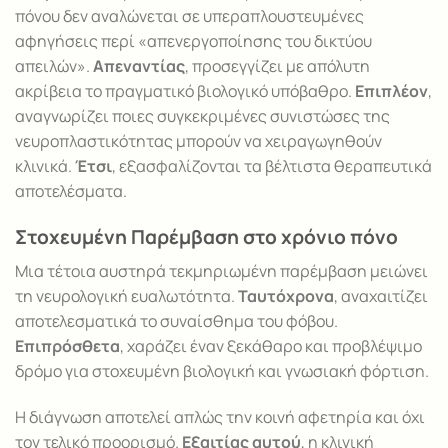
πόνου δεν αναλώνεται σε υπεραπλουστευμένες
αφηγήσεις περί «απενεργοποίησης του δικτύου
απειλών».
Απεναντίας
, προσεγγίζει με απόλυτη
ακρίβεια το πραγματικό βιολογικό υπόβαθρο.
Επιπλέον
,
αναγνωρίζει ποιες συγκεκριμένες συνιστώσες της
νευροπλαστικότητας μπορούν να χειραγωγηθούν
κλινικά.
Έτσι
, εξασφαλίζονται τα βέλτιστα θεραπευτικά
αποτελέσματα.
Στοχευμένη Παρέμβαση στο χρόνιο πόνο
Μια τέτοια αυστηρά τεκμηριωμένη παρέμβαση μειώνει
τη νευρολογική ευαλωτότητα.
Ταυτόχρονα
, αναχαιτίζει
αποτελεσματικά το συναίσθημα του φόβου.
Επιπρόσθετα
, χαράζει έναν ξεκάθαρο και προβλέψιμο
δρόμο για στοχευμένη βιολογική και γνωσιακή φόρτιση.
Η διάγνωση αποτελεί απλώς την κοινή αφετηρία και όχι
τον τελικό προορισμό.
Εξαιτίας αυτού
, η κλινική