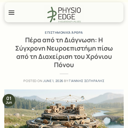
Skip
to
content
ΕΠΙΣΤΗΜΟΝΙΚΆ ΆΡΘΡΑ
Πέρα από τη Διάγνωση: Η
Σύγχρονη Νευροεπιστήμη πίσω
από τη Διαχείριση του Χρόνιου
Πόνου
POSTED ON
JUNE 1, 2026
BY
ΓΙΑΝΝΗΣ ΣΩΤΗΡΑΛΗΣ
01
Jun