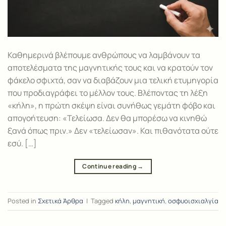
Καθημερινά βλέπουμε ανθρώπους να λαμβάνουν τα
αποτελέσματα της μαγνητικής τους και να κρατούν τον
φάκελο σφιχτά, σαν να διαβάζουν μια τελική ετυμηγορία
που προδιαγράφει το μέλλον τους. Βλέποντας τη λέξη
«κήλη», η πρώτη σκέψη είναι συνήθως γεμάτη φόβο και
απογοήτευση: «Τελείωσα. Δεν θα μπορέσω να κινηθώ
ξανά όπως πριν.» Δεν «τελείωσαν». Και πιθανότατα ούτε
εσύ. […]
Continue reading
→
Posted in
Σχετικά Άρθρα
|
Tagged
κήλη
,
μαγνητική
,
οσφυοισχιαλγία