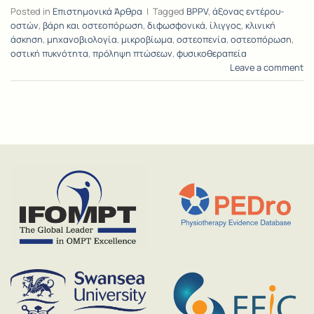
Posted in
Επιστημονικά Άρθρα
|
Tagged
BPPV
,
άξονας εντέρου-
οστών
,
βάρη και οστεοπόρωση
,
διφωσφονικά
,
ίλιγγος
,
κλινική
άσκηση
,
μηχανοβιολογία
,
μικροβίωμα
,
οστεοπενία
,
οστεοπόρωση
,
οστική πυκνότητα
,
πρόληψη πτώσεων
,
φυσικοθεραπεία
Leave a comment