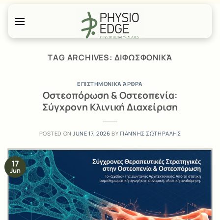
Skip
to
content
TAG ARCHIVES:
ΔΙΦΩΣΦΟΝΙΚΆ
ΕΠΙΣΤΗΜΟΝΙΚΆ ΆΡΘΡΑ
Οστεοπόρωση & Οστεοπενία:
Σύγχρονη Κλινική Διαχείριση
POSTED ON
JUNE 17, 2026
BY
ΓΙΑΝΝΗΣ ΣΩΤΗΡΑΛΗΣ
17
Jun