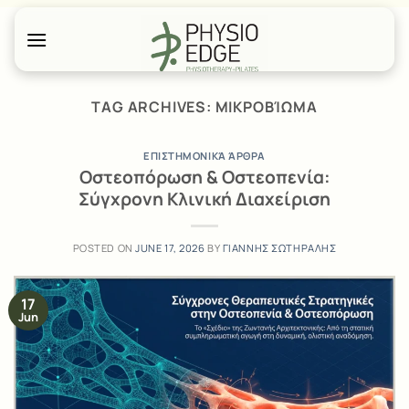
Skip
to
content
TAG ARCHIVES:
ΜΙΚΡΟΒΊΩΜΑ
ΕΠΙΣΤΗΜΟΝΙΚΆ ΆΡΘΡΑ
Οστεοπόρωση & Οστεοπενία:
Σύγχρονη Κλινική Διαχείριση
POSTED ON
JUNE 17, 2026
BY
ΓΙΑΝΝΗΣ ΣΩΤΗΡΑΛΗΣ
17
Jun