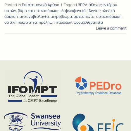
Posted in
Επιστημονικά Άρθρα
|
Tagged
BPPV
,
άξονας εντέρου-
οστών
,
βάρη και οστεοπόρωση
,
διφωσφονικά
,
ίλιγγος
,
κλινική
άσκηση
,
μηχανοβιολογία
,
μικροβίωμα
,
οστεοπενία
,
οστεοπόρωση
,
οστική πυκνότητα
,
πρόληψη πτώσεων
,
φυσικοθεραπεία
Leave a comment