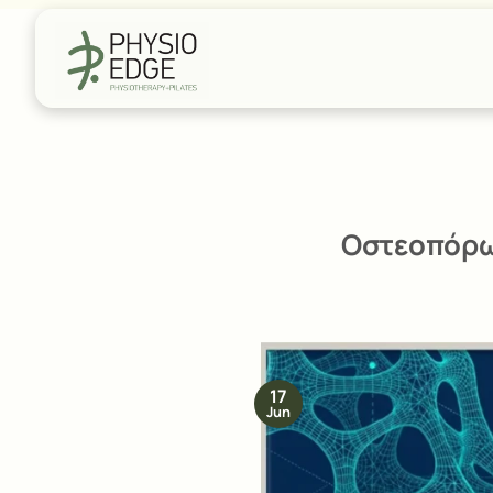
Skip
to
content
Οστεοπόρωσ
17
Jun