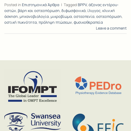
Posted in
Επιστημονικά Άρθρα
|
Tagged
BPPV
,
άξονας εντέρου-
οστών
,
βάρη και οστεοπόρωση
,
διφωσφονικά
,
ίλιγγος
,
κλινική
άσκηση
,
μηχανοβιολογία
,
μικροβίωμα
,
οστεοπενία
,
οστεοπόρωση
,
οστική πυκνότητα
,
πρόληψη πτώσεων
,
φυσικοθεραπεία
Leave a comment