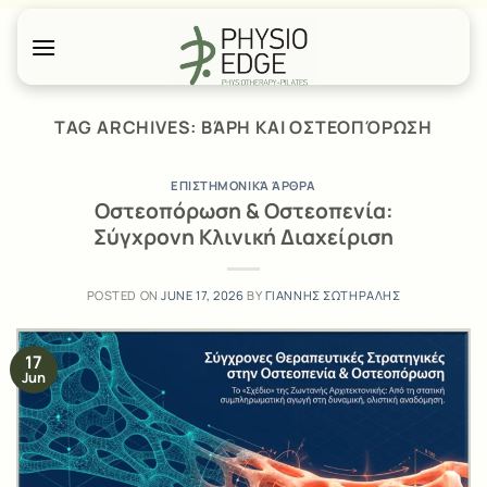
Skip
to
content
TAG ARCHIVES:
ΒΆΡΗ ΚΑΙ ΟΣΤΕΟΠΌΡΩΣΗ
ΕΠΙΣΤΗΜΟΝΙΚΆ ΆΡΘΡΑ
Οστεοπόρωση & Οστεοπενία:
Σύγχρονη Κλινική Διαχείριση
POSTED ON
JUNE 17, 2026
BY
ΓΙΑΝΝΗΣ ΣΩΤΗΡΑΛΗΣ
17
Jun